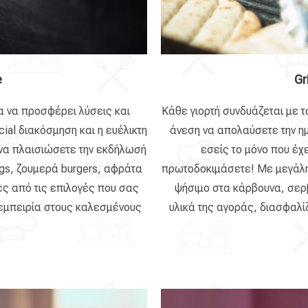
e
Gr
α να προσφέρει λύσεις και
Κάθε γιορτή συνδυάζεται με τ
ial διακόσμηση και η ευέλικτη
άνεση να απολαύσετε την η
α να πλαισιώσετε την εκδήλωσή
εσείς το μόνο που έχε
gs, ζουμερά burgers, αφράτα
πρωτοδοκιμάσετε! Με μεγάλη 
ιες από τις επιλογές που σας
ψήσιμο στα κάρβουνα, σερ
 εμπειρία στους καλεσμένους
υλικά της αγοράς, διασφαλίζ