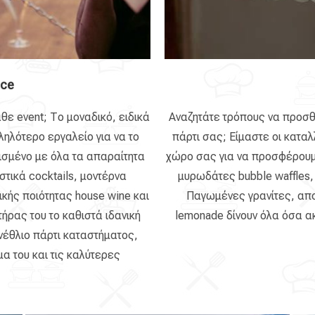
ice
θε event; Το μοναδικό, ειδικά
Αναζητάτε τρόπους να προσθ
ληλότερο εργαλείο για να το
πάρτι σας; Είμαστε οι καταλ
ισμένο με όλα τα απαραίτητα
χώρο σας για να προσφέρουμε
στικά cocktails, μοντέρνα
μυρωδάτες bubble waffles,
ικής ποιότητας house wine και
Παγωμένες γρανίτες, απολ
ήρας του το καθιστά ιδανική
lemonade δίνουν όλα όσα ακ
ενέθλιο πάρτι καταστήματος,
γμα του και τις καλύτερες